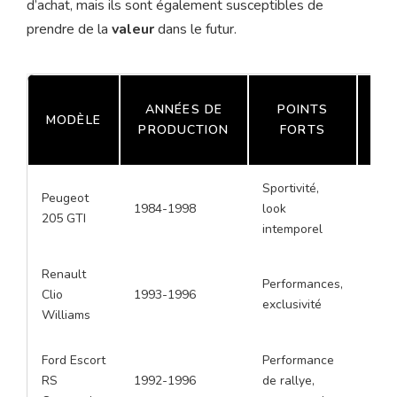
d’achat, mais ils sont également susceptibles de
prendre de la
valeur
dans le futur.
ANNÉES DE
POINTS
P
MODÈLE
PRODUCTION
FORTS
SU
Sportivité,
Corr
Peugeot
1984-1998
look
entr
205 GTI
intemporel
mot
Renault
Performances,
État
Clio
1993-1996
exclusivité
entr
Williams
Ford Escort
Performance
Dég
RS
1992-1996
de rallye,
esth